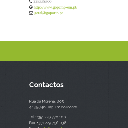
228339300
http://www.gopcmp-em.pt/
geral@goporto.pt
Contactos
Rua da Morena, 805
4435-746 Baguim do Monte
Tel.: +351 229 770 100
Fax: +351 229 756 038