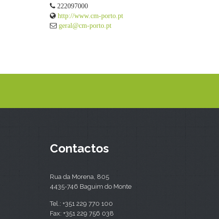
222097000
http://www.cm-porto.pt
geral@cm-porto.pt
Contactos
Rua da Morena, 805
4435-746 Baguim do Monte
Tel.: +351 229 770 100
Fax: +351 229 756 038